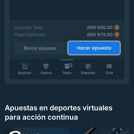
Apuestas en deportes virtuales
para acción continua