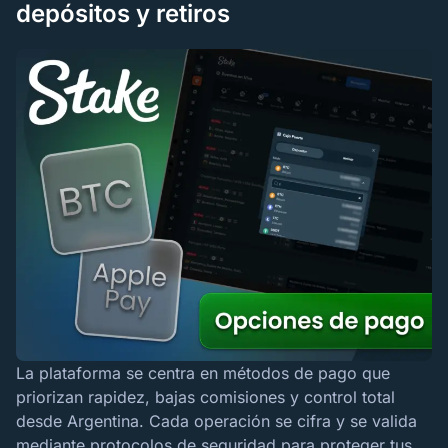
depósitos y retiros
La plataforma se centra en métodos de pago que
priorizan rapidez, bajas comisiones y control total
desde Argentina. Cada operación se cifra y se valida
mediante protocolos de seguridad para proteger tus