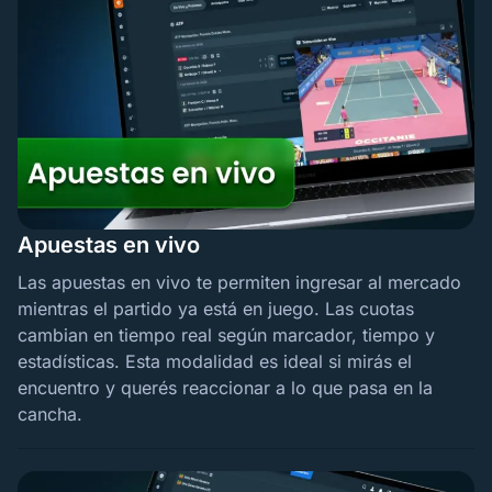
Apuestas en vivo
Las apuestas en vivo te permiten ingresar al mercado
mientras el partido ya está en juego. Las cuotas
cambian en tiempo real según marcador, tiempo y
estadísticas. Esta modalidad es ideal si mirás el
encuentro y querés reaccionar a lo que pasa en la
cancha.