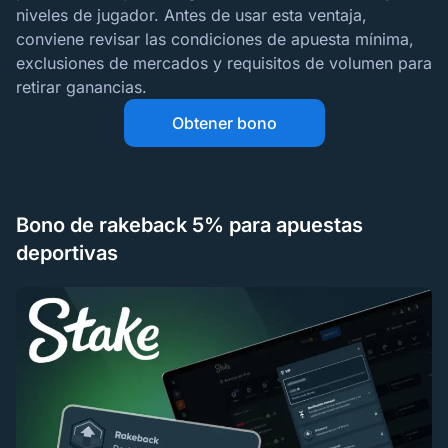
niveles de jugador. Antes de usar esta ventaja,
Tenis
conviene revisar las condiciones de apuesta mínima,
MMA y boxeo
exclusiones de mercados y requisitos de volumen para
Otros deportes populares
retirar ganancias.
Cómo hacer tu primera apuesta en pocos pasos
Apuestas en deportes virtuales para acción
Obtener bono
continua
Opciones populares de apuesta en el sitio de
Argentina
Tipos de apuestas disponibles para tu cupón
Bono de rakeback 5% para apuestas
Apuestas en vivo en Stake.com para Argentina
deportivas
FAQ