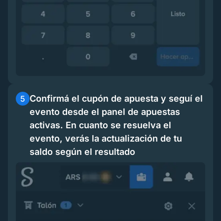
Confirmá el cupón de apuesta y seguí el
5
evento desde el panel de apuestas
activas. En cuanto se resuelva el
evento, verás la actualización de tu
saldo según el resultado