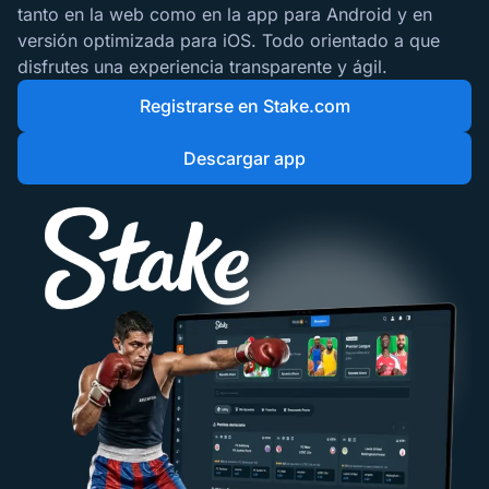
tanto en la web como en la app para Android y en
versión optimizada para iOS. Todo orientado a que
disfrutes una experiencia transparente y ágil.
Registrarse en Stake.com
Descargar app