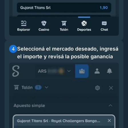
Seleccioná el mercado deseado, ingresá
4
el importe y revisá la posible ganancia