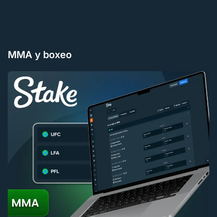
MMA y boxeo