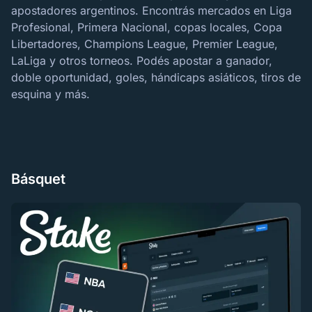
apostadores argentinos. Encontrás mercados en Liga
Profesional, Primera Nacional, copas locales, Copa
Libertadores, Champions League, Premier League,
LaLiga y otros torneos. Podés apostar a ganador,
doble oportunidad, goles, hándicaps asiáticos, tiros de
esquina y más.
Básquet