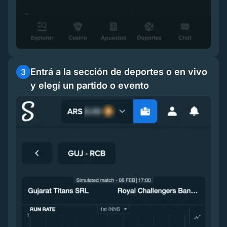
Entrá a la sección de deportes o en vivo
3
y elegí un partido o evento