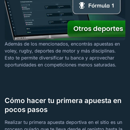
Además de los mencionados, encontrás apuestas en
voley, rugby, deportes de motor y más disciplinas.
Esto te permite diversificar tu banca y aprovechar
oportunidades en competiciones menos saturadas.
Cómo hacer tu primera apuesta en
pocos pasos
Realizar tu primera apuesta deportiva en el sitio es un
proceso guiado que te lleva desde el registro hasta la