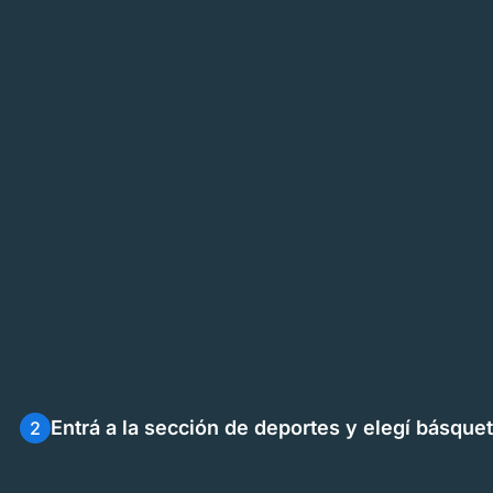
Entrá a la sección de deportes y elegí básque
2