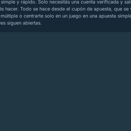
imple y rápido. Solo necesitás una cuenta verificada y saldo
és hacer. Todo se hace desde el cupón de apuesta, que se v
últiple o centrarte solo en un juego en una apuesta simple.
es siguen abiertas.