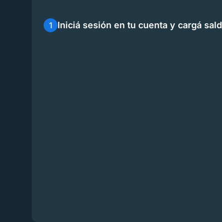
Iniciá sesión en tu cuenta y cargá sald
1