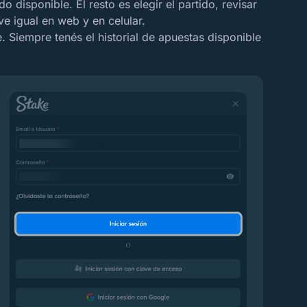
 disponible. El resto es elegir el partido, revisar
e igual en web y en celular.
 Siempre tenés el historial de apuestas disponible