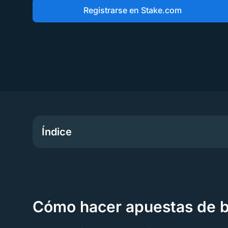
Registrarse en Stake.com
Índice
Cómo hacer apuestas de básquet en Stake.co
Apostar al básquet desde la app de Stake.co
Bono de bienvenida para apuestas de básquet
Ventajas de apostar al básquet en Stake.com
Cómo hacer apuestas de 
Principales ligas de básquet para apostar
FAQ